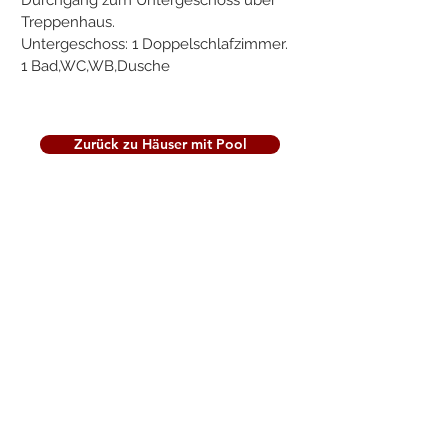
Durchgang zum Untergeschoss über
Treppenhaus.
Untergeschoss: 1 Doppelschlafzimmer.
1 Bad,WC,WB,Dusche
Zurück zu Häuser mit Pool
Vor und Nachsaison
Hauptsaison
Monate 01 - 04 und 11 - 12 Preise auf
Anfrage
01.05 - 30.06
01.07. - 31.08
01.09. - 31.10
Strompauschale 10 € á Woche