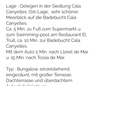
Lage : Gelegen in der Siedlung Cala
Canyelles, Ost-Lage, sehr schöner
Meerblick auf die Badebucht Cala
Canyelles.
Ca. 5 Min. zu Fuß zum Supermarkt u.
zum Swimming-pool am Restaurant El
Trull, ca. 10 Min. zur Badebucht Cala
Canyelles.
Mit dem Auto 5 Min. nach Lloret de Mar
u. 15 Min. nach Tossa de Mar.
Typ : Bungalow, einzelstehend,
eingezäunt, mit großer Terrasse,
Dachterrasse und überdachtem
Autoabstellplatz, ca.
100m²Wohn/Nutzfläche,
Zentralheizung (für die kühlere
Jahreszeit.)
3 Doppelschlafzimmer, mit jeweils 2
Einzelbetten, Einbauschränke
1 Bad mit Wanne, WC,
Doppelwaschbecken
1 Bad mit Dusche, WC, WB