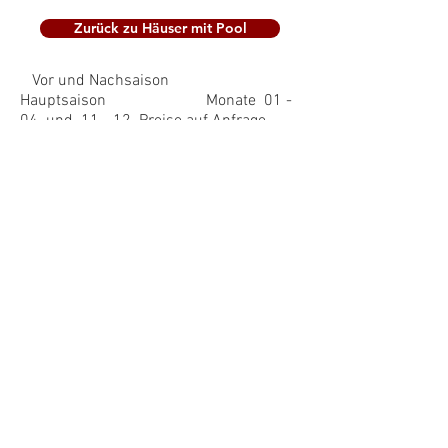
Zurück zu Häuser mit Pool
Vor und Nachsaison
Hauptsaison Monate 01 -
04 und 11 - 12 Preise auf Anfrage
01.05 - 30.06
01.07. - 31.08
Strompauschale 10 € á Woche
01.09 - 31.10
Wäschepacket
wenn gewünscht 20 € pro Person
Endreinigung 199 € Hunde 3 € á
Tag Preise auf Anfrage
Kurtaxe : 1 Euro pro Person und Tag
ab 17 Jahre max. 7 € pro Person
Geeignet für max 9, besser 8 Personen
in Roca Grossa