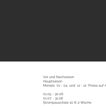
Vor und Nachsaison
Hauptsaison
Monate 01 - 04 und 11 - 12 Preise auf
01.05 - 30.06
01.07. - 31.08
Strompauschale 10 € á Woche