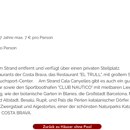
1.10
17 Jahre max. 7 € pro Person
o Person
m Strand entfernt und verfügt über einen privaten Stellplatz
taurants der Costa Brava, das Restaurant "EL TRULL", mit große
auchsport-Center. Am Strand Cala Canyelles gibt es auch ein gu
r sowie den Sportboothafen "CLUB NAUTICO" mit mietbaren Lieg
e der botanische Garten in Blanes, die Großstadt Barcelona, M
 Altstadt, Besalú, Rupit, und Pals die Perlen katalanischer Dörf
wergstaat und Aigestortes, einer der schönsten Naturparks Katalo
der COSTA BRAVA.
Zurück zu Häuser ohne Pool