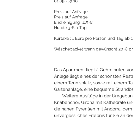
01.09 - 3
Preis auf Anfrage
Preis auf Anfrage
Endreinigung 115 €
Hunde 3 € á Tag
Kurtaxe : 1 Euro pro Person und Tag ab 
Wäschepacket wenn gewünscht 20 € pr
Das Apartment liegt 2 Gehminuten vo
Anlage liegt eines der schönsten Res
einem Tennisplatz, sowie mit einem T
Gartenanlage, eine bequeme Strandba
Weitere Ausflüge in der Umgebung, wi
Knabenchor, Girona mit Kathedrale und
die nahen Pyrenäen mit Andorra, dem Z
unvergessliches Erlebnis für Sie an 