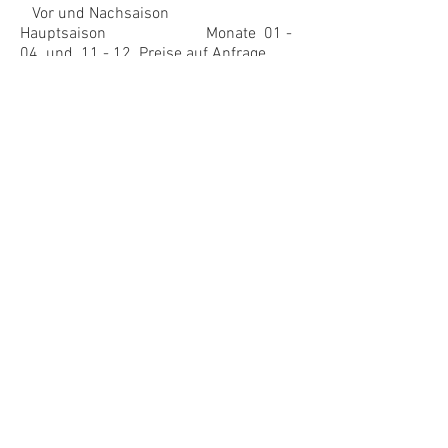
Vor und Nachsaison
Hauptsaison Monate 01 -
04 und 11 - 12 Preise auf Anfrage
01.05 - 30.06
01.07. - 31.08
Strompauschale 10 € á Woche
01.09 -
31.10
Wäschepacket wenn
gewünscht 20 € pro Person
Preis auf Anfrage Preis
auf Anfrage Endreinigung
115 € Hunde 3 € á Tag
Kurtaxe : 1 Euro pro Person und Tag
ab 17 Jahre max. 7 € pro Person
Geeignet für max 6, besser 6 Personen
in Cala Canyelles
Pool, Meerblick,